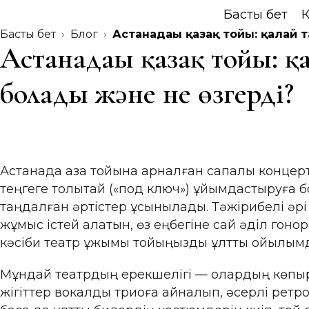
Басты бет
К
Басты бет
Блог
Астанадағы қазақ тойы: қалай 
Астанадағы қазақ тойы: қ
болады және не өзгерді?
Астанада қазақ тойына арналған сапалы конце
теңгеге толықтай («под ключ») ұйымдастыруға бо
таңдалған әртістер ұсынылады. Тәжірибелі әрі 
жұмыс істей алатын, өз еңбегіне сай әділ гоно
кәсіби театр ұжымы тойыңызды ұлттық қойылы
Мұндай театрдың ерекшелігі — олардың көпқыр
жігіттер вокалдық триоға айналып, әсерлі рет