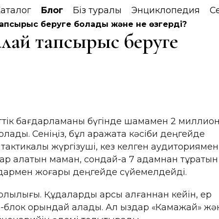
аталог
Блог
Біз туралы
Энциклопедия
С
тапсырыс беруге болады және не өзгерді?
алай тапсырыс беруге
рттік бағдарламаны бүгінде шамамен 2 миллио
лады. Сеніңіз, бұл қаражатқа кәсіби деңгейде
тактикалық жүргізуші, кез келген аудиториямен
рар алатын маман, сондай-ақ 7 адамнан тұратын
мдармен жоғары деңгейде сүйемелдейді.
лылығы. Құдаларды қарсы алғаннан кейін, ер
ро-блок орындай алады. Ал қыздар «Камажай» жә