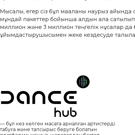
Мысалы, егер сіз бұл мақаланы наурыз айында 
мұндай пакеттер бойынша алдын ала сатылып ке
миллион және 3 миллион теңгелік нұсқалар да ба
ұйымдастырушысымен жеке кездесуде талқыла
— бұл кез келген мақсатқа арналған артистерді
табуға және тапсырыс беруге болатын