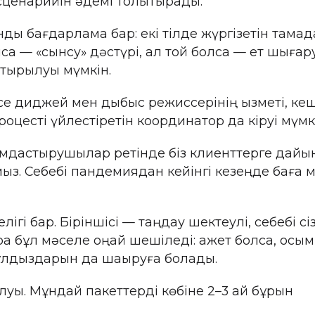
 сценарийін әдемі толықтырады.
ды бағдарлама бар: екі тілде жүргізетін тамад
олса — «сынсу» дәстүрі, ал той болса — ет шығар
стырылуы мүмкін.
есе диджей мен дыбыс режиссерінің қызметі, ке
роцесті үйлестіретін координатор да кіруі мүмк
ымдастырушылар ретінде біз клиенттерге дайы
ыз. Себебі пандемиядан кейінгі кезеңде баға 
гі бар. Біріншісі — таңдау шектеулі, себебі сі
қ бұл мәселе оңай шешіледі: қажет болса, қосы
 жұлдыздарын да шақыруға болады.
уы. Мұндай пакеттерді көбіне 2–3 ай бұрын