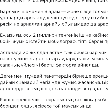
басқа да ұлттық билердің костюмдерін киіп, той
Барлығы шамамен 8 адам — және сізде толыққан
құдаларды қарсы алу, келін түсіру, егер ұзату б
рәсіміне арналған арнайы қойылымдар да қара
Ең қызығы, осы 2 миллион теңгенің ішіне көбін
бойы жұмыс істейтін мобилограф, тіпті барлық п
Астанада 20 жылдан астам тәжірибесі бар ұй
пакет ұсыныстарға назар аударуды жиі ұсынам
сапаның үйлесімі басты факторға айналды.
Дегенмен, мұндай пакеттердің бірнеше ерекшелі
дайын сценарий негізінде жұмыс жасайсыз. Біра
әртістерді, соның ішінде қазақстандық эстрада
Екінші ерекшелік — сұраныстың өте жоғары бол
брондап қояды, әсіресе той маусымында.