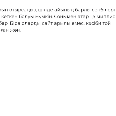
оқып отырсаңыз, шілде айының барлық сенбілері
ткен болуы мүмкін. Сонымен қатар 1,5 миллион
р. Бірақ оларды сайт арқылы емес, кәсіби той
ған жөн.