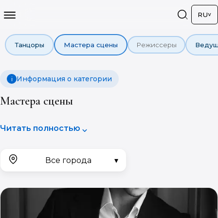
RU
Танцоры
Танцевальные коллективы
Мастера сцены
Режиссеры
Народные ан
Ведущ
Информация о категории
ℹ
Мастера сцены
Читать полностью
Все города
▾