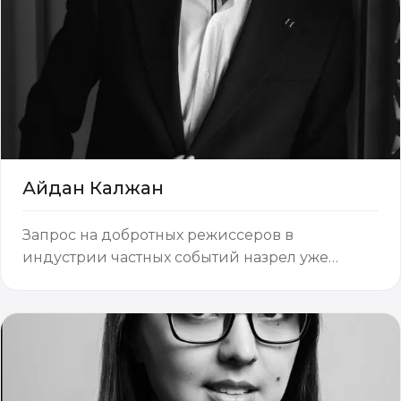
Айдан Калжан
Запрос на добротных режиссеров в
индустрии частных событий назрел уже
давно, во всяком случае в крупных городах
страны, редкие мероприятия со значимыми
поводами обходятся без профессиональной
режиссуры. И этот запрос вполне
закономерен, вед…