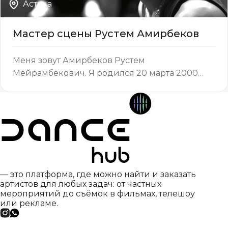
Астана
Мастер сцены Рустем Амирбеков
Меня зовут Амирбеков Рустем
Мейрамбекович. Я родился 20 марта 2000
года в городе Аркалык Костанайской области.
С детства я отличался особой жаждой к жизни.
Мне всегда хотелось пробовать что-то новое,
исследовать мир вокруг и искать дело, ко…
— это платформа, где можно найти и заказать
артистов для любых задач: от частных
мероприятий до съёмок в фильмах, телешоу
или рекламе.