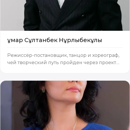
Ғұмар Сұлтанбек Нұрлыбекұлы
Режиссёр-постановщик, танцор и хореограф,
чей творческий путь пройден через проекты
международного значения. От Астаны до
Сингапура простирается география его
профессионального хореографического
мастерства. Перечислять его заслуги этим
внуш…