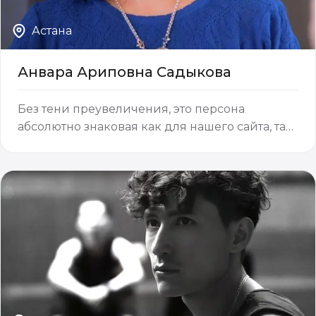
Астана
Анвара Ариповна Садыкова
Без тени преувеличения, это персона
абсолютно знаковая как для нашего сайта, так
и для хореографического мира страны. Её
заслуги и вклад в культуру трудно
переоценить, хотя никто и не пытался:
послужной список её биографического пути
говори…