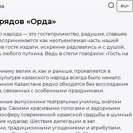
на
RU
рядов «Орда»
о народа — это гостеприимство, радушие, ставшее
воспринимается как неотъемлемая часть нашей
в гостя издали, искренне радовались и с душой,
ь любого путника. Ведь в степи говорили: «Гость на
нему велик и, как и раньше, проявляется в
ультуре казахского народа всегда было немало.
ном Казахстане редко обходятся без воссоздания
в, связанных с особенными праздниками.
нные выпускники театральных училищ, знатоки
оры. Своими красивыми голосами и задорными
мосферу современной казахской свадьбы в шумный
гие кудалар. Шествие делегации в зал
ми, традиционными угощениями и атрибутами,