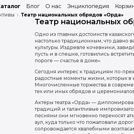
Каталог
Блог
О нас
Энциклопедия
Корзи
ктивы
Театр национальных обрядов «Орда»
Театр национальных об
Одно из главных достоинств казахског
настолько традиционным, что давно 
культуры. Издревле кочевники, завиде
пусть и в спешке, готовились встретит
пороге — счастье в доме».
Сегодня интерес к традициям по-преж
радостные моменты жизни, которых в к
Многочисленные торжества в современ
тех или иных обрядов и церемониало
Актёры театра «Орда» — дипломирова
традиций и талантливые импровизат
песнями они мгновенно переносят ат
аул, куда только что пожаловали доро
сопровождается хвалебными возгласа