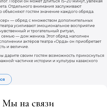
ог. Порой он может длиться 15–20 минут, увлекая
ета. Отдельного внимания заслуживают
о объясняют гостям значение каждого обряда.
есер» — обряд с множеством дополнительных
и театра усиливают эмоциональное восприятие
чувственный и трогательный ритуал,
семью — дом жениха. Этот обряд наполнен
сполнении актёров театра «Орда» он приобретает
ть и величие.
 вы дарите своим гостям возможность прикоснуться
 важной частичке истории и культуры казахского
ся
 Мы на связи