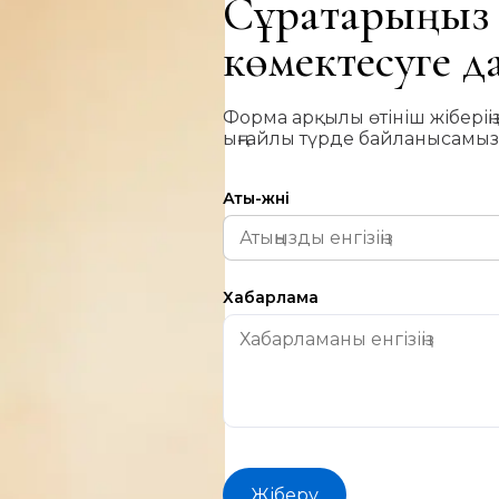
Сұрақтарыңыз 
көмектесуге 
Форма арқылы өтініш жіберіңі
ыңғайлы түрде байланысамыз
Аты-жөні
Хабарлама
Жіберу