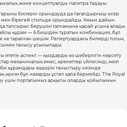
ыкалық және концептуалды палитра таңдауы.
тарының билерін орындауда да таңғалдырғыш әсер
 мен бірегей стильде орындайды. Ұжым дайын
а тапсырыс берушінің талғамына қарай ұсына алады.
лайлы құрам — 6 бишіден тұратын комбинация, бұл
ң кең таралған шешім. Репертуардағы билерді толық
ясымен танысу ұсынылады.
 ететін аспект — қыздардың өз шеберлігін көрсету
стар механикалық емес, әрекеттер үйлесімді, жеңіл
н би құрамдары өздерін таныстыру кезінде
ақ әркім бұл назарды ұстап қала бермейді. The Royal
кізу үшін порталымыз арқылы олардың қойылымын