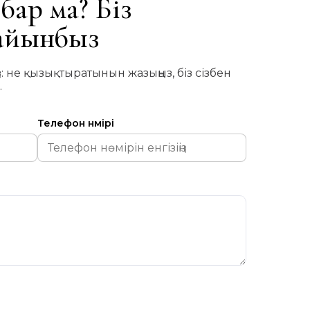
бар ма? Біз
дайынбыз
з: не қызықтыратынын жазыңыз, біз сізбен
.
Телефон нөмірі