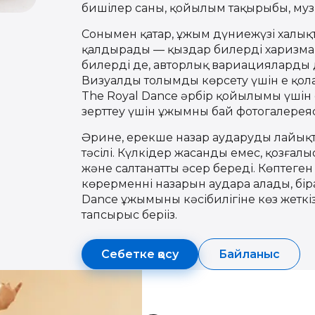
бишілер саны, қойылым тақырыбы, муз
Сонымен қатар, ұжым дүниежүзі халық
қалдырады — қыздар билерді харизма
билерді де, авторлық вариацияларды д
Визуалды толымды көрсету үшін ең қо
The Royal Dance әрбір қойылымы үшін е
зерттеу үшін ұжымның бай фотогалере
Әрине, ерекше назар аударуды лайықты
тәсілі. Күлкідер жасанды емес, қозғалы
және салтанатты әсер береді. Көптеге
көрерменнің назарын аудара алады, бір
Dance ұжымының кәсібилігіне көз жет
тапсырыс беріңіз.
Себетке қосу
Байланыс