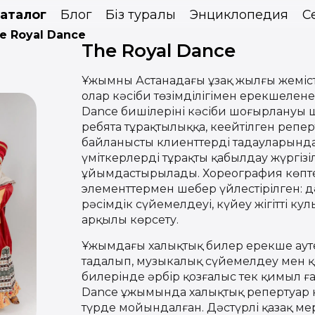
аталог
Блог
Біз туралы
Энциклопедия
С
e Royal Dance
The Royal Dance
Ұжымның Астанадағы ұзақ жылғы жеміст
олар кәсіби төзімділігімен ерекшелен
Dance бишілерінің кәсіби шоғырлануы ш
ребята тұрақтылыққа, кеңейтілген репе
байланысты клиенттердің таңдауларынд
үміткерлерді тұрақты қабылдау жүргіз
ұйымдастырылады. Хореография көпт
элементтермен шебер үйлестірілген: дә
рәсімдік сүйемелдеуі, күйеу жігіттің к
арқылы көрсету.
Ұжымдағы халықтық билер ерекше аутен
таңдалып, музыкалық сүйемелдеу мен қоз
билерінде әрбір қозғалыс тек қимыл ға
Dance ұжымында халықтық репертуар 
түрде мойындалған. Дәстүрлі қазақ м