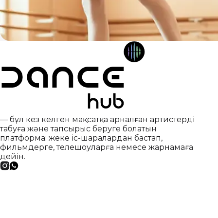
— бұл кез келген мақсатқа арналған артистерді
табуға және тапсырыс беруге болатын
платформа: жеке іс-шаралардан бастап,
фильмдерге, телешоуларға немесе жарнамаға
дейін.