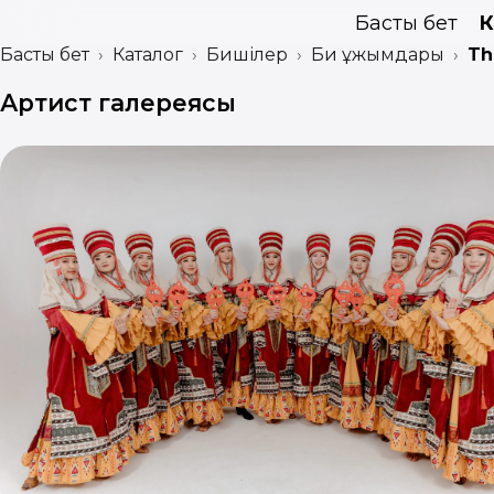
Басты бет
К
Басты бет
Каталог
Бишілер
Би ұжымдары
Th
Артист галереясы