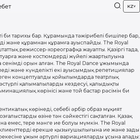
ебет
KZ
і би тарихы бар. Құрамында тәжірибелі бишілер бар,
еді және құрамнан құрамға ауыспайды. The Royal
таттық режиссер-хореографқа жауапты. Қазіргі таңда,
ртуарға және костюмдердің жүйелі жаңартылуына
а сенімді орын алған. The Royal Dance ұжымында
іледі және күнделікті екі ауысымдық репетициялар
еген концептуалды қойылымдарда театрлық
стүрлі қалыңмалылардың кездесуі, қалыңдықтың
ульминациялық көрінісі және той бастар рәсімін би
тикалық көрінеді, себебі әрбір образ мұқият
ғалыстардың өзіне тән сәйкестігі сақталған. Қазақ
на емес, терең мәнге ие болуы мүмкін. The Royal
клиенттердің ерекше қызығушылығына ие және заңды
ерекесіне ұжым әртүрлі вариацияларды ұсына алады: