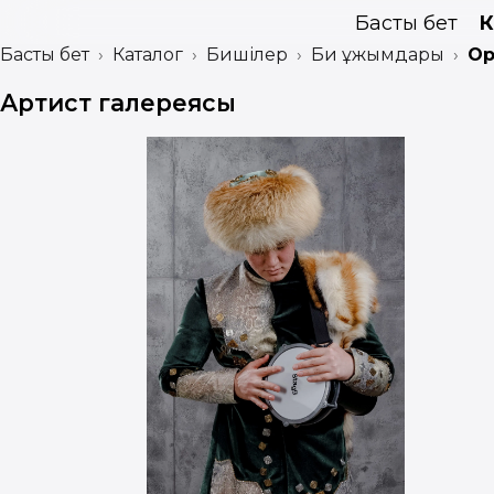
Басты бет
К
Басты бет
Каталог
Бишілер
Би ұжымдары
Ор
Артист галереясы