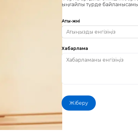
ыңғайлы түрде байланысамы
Аты-жөні
Хабарлама
Жіберу