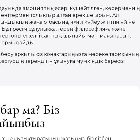
ындауында эмоциялық әсері күшейтілген, көрерменнің
менттермен толықтырылған ерекше ырым. Ал
ңдықтың жаңа отбасына, яғни күйеу жігіттің үйіне
үр. Бұл рәсім сұлулыққа, терең философияға және
стері оны ежелгі салттың шынайы мән-мағынасын,
п орындайды.
 беру арқылы сіз қонақтарыңызға мереке тарихының
дәстүрдің тереңдігін ұғынуға мүмкіндік бересіз
бар ма? Біз
дайынбыз
із: не қызықтыратынын жазыңыз, біз сізбен