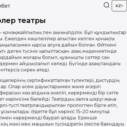
ебет
KZ
рлер театры
і – қонақжайлылық пен ақкөңілділік. Бұл құндылықтар
ды. Ежелден көшпелілер алыстан келген қонақты
 ықыласымен қарсы алуға дайын болған. Өйткені
т» деген түсінік қалыптасқан. Қазақ мәдениетінде
әрдайым жоғары болып, қуанышты сәттер сан
мдермен айшықталып келеді. Бүгінде Қазақстандағы
ттерсіз сирек өтеді.
ищелерінің сертификатталған түлектері, дәстүрдің
лар. Олар әсем дауыстарымен және әсерлі
ферасын көз алдына әкеліп, көрерменді бір сәтте
 көрінісіне бөлейді. Театрдың залға шеруі жаңа
лі-түсті театрландырылған прологпен бірге өтіп,
 ұсынылады. Әдетте бұл көрініс 15–20 минутқа
етімен көрерменді баурап алады. Ерекше
нің мәні мен маңызын түсіндіретін ілеспе баяндауы.