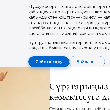
«Тұсау кесер» – театр әртістерінің ор
қабылдауын арттыратын қосымша эле
қалыңдықпен қоштасу — «сынсу» — қалы
аттанар сәтіндегі нәзік те әсерлі дәст
махаббатқа толы. Орда театрының әрті
салтанаты мен айбынын сақтай отыры
Бұл труппаның қызметтеріне тапсырыс
маңызды бөлігін сезінуге және ұлттық 
Себетке қосу
Байланыс
Сұрақтарыңыз 
көмектесуге 
Форма арқылы өтініш жіберің