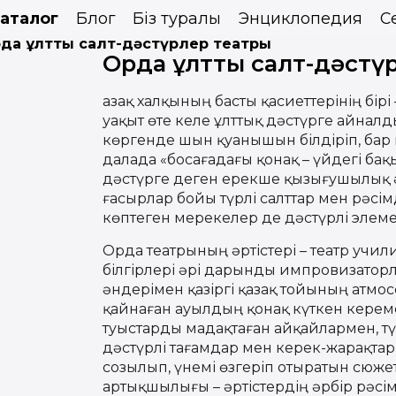
аталог
Блог
Біз туралы
Энциклопедия
С
да ұлттық салт-дәстүрлер театры
Орда ұлттық салт-дәстү
Қазақ халқының басты қасиеттерінің бір
уақыт өте келе ұлттық дәстүрге айнал
көргенде шын қуанышын білдіріп, бар
далада «босағадағы қонақ – үйдегі бақы
дәстүрге деген ерекше қызығушылық 
ғасырлар бойы түрлі салттар мен рәсі
көптеген мерекелер де дәстүрлі элемен
Орда театрының әртістері – театр учил
білгірлері әрі дарынды импровизатор
әндерімен қазіргі қазақ тойының атмос
қайнаған ауылдың қонақ күткен керемет
туыстарды мадақтаған айқайлармен, түр
дәстүрлі тағамдар мен керек-жарақтар
созылып, үнемі өзгеріп отыратын сюж
артықшылығы – әртістердің әрбір рәсім