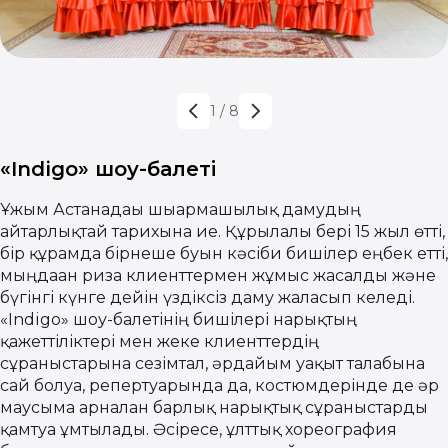
1
/
8
«Indigo» шоу-балеті
Ұжым Астанадағы шығармашылық дамудың
айтарлықтай тарихына ие. Құрылғалы бері 15 жыл өтті,
бір құрамда бірнеше буын кәсіби бишілер еңбек етті,
мыңдаған риза клиенттермен жұмыс жасалды және
бүгінгі күнге дейін үздіксіз даму жалғасып келеді.
«Indigo» шоу-балетінің бишілері нарықтың
қажеттіліктері мен жеке клиенттердің
сұраныстарына сезімтал, әрдайым уақыт талабына
сай болуға, репертуарында да, костюмдерінде де әр
маусымға арналған барлық нарықтық сұраныстарды
қамтуға ұмтылады. Әсіресе, ұлттық хореография