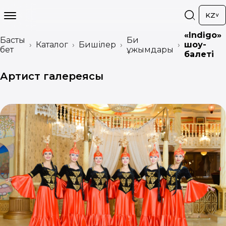
KZ
«Indigo»
Басты
Би
Каталог
Бишілер
шоу-
бет
ұжымдары
балеті
Артист галереясы