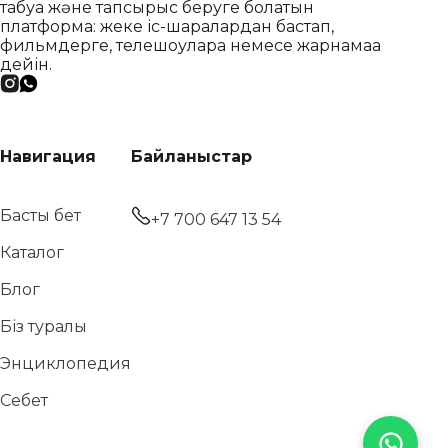
табуға және тапсырыс беруге болатын
платформа: жеке іс-шаралардан бастап,
фильмдерге, телешоуларға немесе жарнамаға
дейін.
Навигация
Байланыстар
Басты бет
+7 700 647 13 54
Каталог
Блог
Біз туралы
Энциклопедия
Себет