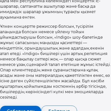
қала мен республика көлеміндегі концерттік іс-
шаралар, салтанатты ашылулар және басқа да
имидждік шаралар ұжымның тұрақты қызмет
ауқымына енген.
Ұлкен концертте режиссер болсын, түсірілім
алаңында болсын немесе үйлену тойын
ұйымдастырушы болсын, «Indigo» шоу-балетінде
жұмыс сапасының маңызды қасиеттері —
міндеттілік, орындаушылық және адалдық екенін
атап өтеді. «Indigo» бишілері үшін артық репетиция
немесе бақылау сәттері жоқ — олар қысқа сюжет
немесе ұзақ сценарий талап ететінше жұмыс істейді.
Олар клиенттердің жеке сұраныстарына құлақ
асады және оны материалдық қажеттіліктен емес, өз
ісіне деген сүйіспеншіліктен жасайды. Бұл кәсіби
құштарлық қойылымдағы костюмнің әрбір тігісінде,
бишілердің көрінісіндегі күлкі мен эмоцияларда
сезіледі.