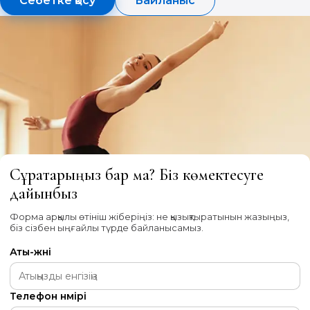
Себетке қосу
Байланыс
Сұрақтарыңыз бар ма? Біз көмектесуге
дайынбыз
Форма арқылы өтініш жіберіңіз: не қызықтыратынын жазыңыз,
біз сізбен ыңғайлы түрде байланысамыз.
Аты-жөні
Телефон нөмірі