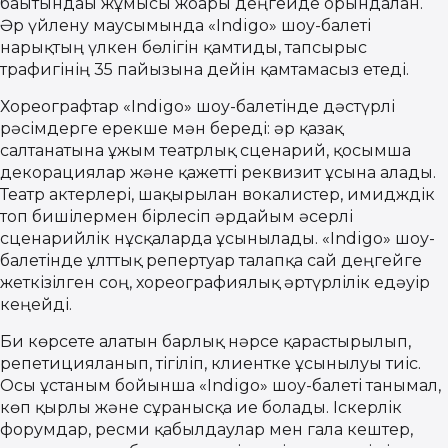
бағытындағы жұмысы жоғары деңгейде орындалған.
Әр үйлену маусымында «Indigo» шоу-балеті
нарықтың үлкен бөлігін қамтиды, тапсырыс
трафигінің 35 пайызына дейін қамтамасыз етеді.
Хореографтар «Indigo» шоу-балетінде дәстүрлі
рәсімдерге ерекше мән береді: әр қазақ
салтанатына ұжым театрлық сценарий, қосымша
декорациялар және қажетті реквизит ұсына алады.
Театр актерлері, шақырылған вокалистер, имидждік
топ бишілермен бірлесіп әрдайым әсерлі
сценарийлік нұсқаларда ұсынылады. «Indigo» шоу-
балетінде ұлттық репертуар талапқа сай деңгейге
жеткізілген соң, хореографиялық әртүрлілік едәуір
кеңейді.
Би көрсете алатын барлық нәрсе қарастырылып,
репетицияланып, тігіліп, клиентке ұсынылуы тиіс.
Осы ұстаным бойынша «Indigo» шоу-балеті танымал,
көп қырлы және сұранысқа ие болады. Іскерлік
форумдар, ресми қабылдаулар мен гала кештер,