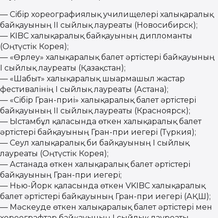
— Сібір хореографиялық училищелері халықаралық
байқауының II сыйлық лауреаты (Новосибирск);
— KIBC халықаралық байқауының дипломанты
(Оңтүстік Корея);
— «Өрлеу» халықаралық балет әртістері байқауының
I сыйлық лауреаты (Қазақстан);
— «Шабыт» халықаралық шығармашыл жастар
фестивалінің I сыйлық лауреаты (Астана);
— «Сібір Гран-приі» халықаралық балет әртістері
байқауының II сыйлық лауреаты (Красноярск);
— Ыстамбұл қаласында өткен халықаралық балет
әртістері байқауының Гран-при иегері (Түркия);
— Сеул халықаралық би байқауының I сыйлық
лауреаты (Оңтүстік Корея);
— Астанада өткен халықаралық балет әртістері
байқауының Гран-при иегері;
— Нью-Йорк қаласында өткен VKIBC халықаралық
балет әртістері байқауының Гран-при иегері (АҚШ);
— Мәскеуде өткен халықаралық балет әртістері мен
хореографтар байқауының I сыйлық лауреаты.