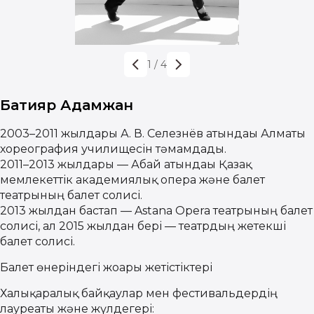
1
/
4
Бақтияр Адамжан
2003–2011 жылдары А. В. Селезнёв атындағы Алматы
хореография училищесін тәмамдады.
2011–2013 жылдары — Абай атындағы Қазақ
мемлекеттік академиялық опера және балет
театрының балет солисі.
2013 жылдан бастап — Astana Opera театрының балет
солисі, ал 2015 жылдан бері — театрдың жетекші
балет солисі.
Балет өнеріндегі жоғары жетістіктері
Халықаралық байқаулар мен фестивальдердің
лауреаты және жүлдегері: