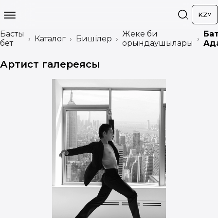
KZ
Басты
Жеке би
Бақ
Каталог
Бишілер
бет
орындаушылары
Ад
Артист галереясы