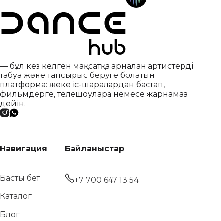
— бұл кез келген мақсатқа арналған артистерді
табуға және тапсырыс беруге болатын
платформа: жеке іс-шаралардан бастап,
фильмдерге, телешоуларға немесе жарнамаға
дейін.
Навигация
Байланыстар
Басты бет
+7 700 647 13 54
Каталог
Блог