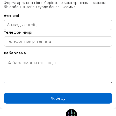
Форма арқылы өтініш жіберіңіз: не қызықтыратынын жазыңыз,
біз сізбен ыңғайлы түрде байланысамыз.
Аты-жөні
Телефон нөмірі
Хабарлама
Жіберу