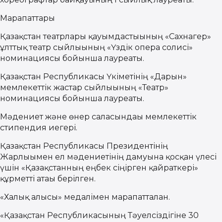
Марапаттары
Қазақстан театрлары қауымдастығының «Сахнагер»
ұлттық театр сыйлығының «Үздік опера солисі»
номинациясы бойынша лауреаты.
Қазақстан Республикасы Үкіметінің «Дарын»
мемлекеттік жастар сыйлығының «Театр»
номинациясы бойынша лауреаты.
Мәдениет және өнер саласындағы мемлекеттік
стипендия иегері.
Қазақстан Республикасы Президентінің
Жарлығымен ел мәдениетінің дамуына қосқан үлесі
үшін «Қазақстанның еңбек сіңірген қайраткері»
құрметті атағы берілген.
«Халық алғысы» медалімен марапатталған.
«Қазақстан Республикасының Тәуелсіздігіне 30