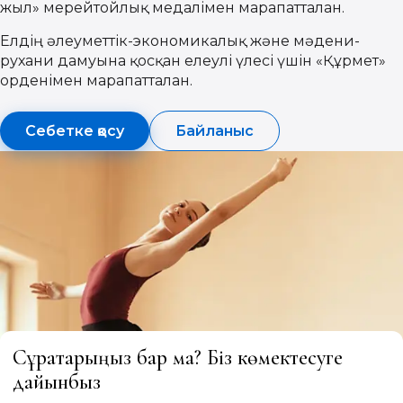
жыл» мерейтойлық медалімен марапатталған.
Елдің әлеуметтік-экономикалық және мәдени-
рухани дамуына қосқан елеулі үлесі үшін «Құрмет»
орденімен марапатталған.
Себетке қосу
Байланыс
Сұрақтарыңыз бар ма? Біз көмектесуге
дайынбыз