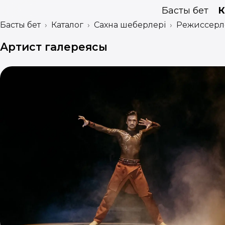
Басты бет
К
Басты бет
Каталог
Сахна шеберлері
Режиссерл
Артист галереясы