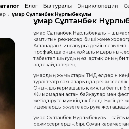
аталог
Блог
Біз туралы
Энциклопедия
С
ер
Ғұмар Сұлтанбек Нұрлыбекұлы
Ғұмар Сұлтанбек Нұрлы
Ғұмар Сұлтанбек Нұрлыбекұлы – шыға
қамтитын режиссер, биші және хореог
Астанадан Сингапурға дейін созылып, 
профайлда оның қойылымдарының әсерл
тізбектеп шығудың өзі артық: оның би 
әлдеқайда терең.
Ғұмардың жұмыстары ТМД елдерін кеңі
түрлі театр сахналарында режиссерлі
Оның шығармашылық қиялы белгілі бі
Жиырмадан астам байқаулар мен фести
жетілдіруге мүмкіндік берді. Бүгінде 
идеяларды жүзеге асыруға жол ашады
Ғұмар Сұлтанбек Нұрлыбекұлы – сайтым
режиссерлердің бірі. Соған қарамаста