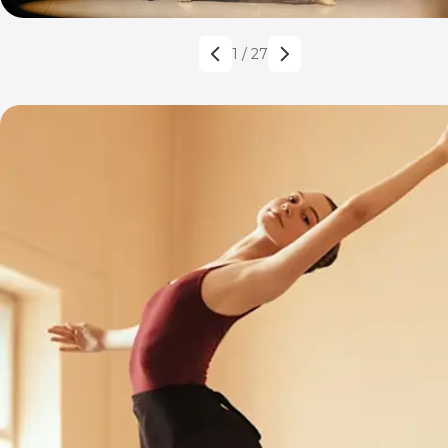
1
/
27