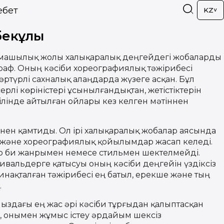
ебет
KZ
бекұлы
рмашылық жолы халықаралық деңгейдегі жобаларды
раф. Оның кәсіби хореографиялық тәжірибесі
әртүрлі сахналық алаңдарда жүзеге асқан. Бұл
і көріністері ұсынылғандықтан, жетістіктерін
тілінде айтылған ойлары кез келген мәтіннен
нен қамтиды. Ол ірі халықаралық жобалар аясында
к және хореографиялық қойылымдар жасап келеді.
р би жанрымен немесе стильмен шектелмейді.
вальдерге қатысуы оның кәсіби деңгейін үздіксіз
жинақталған тәжірибесі ең батыл, ерекше және тың
.
ыздағы ең жас әрі кәсіби тұрғыдан қалыптасқан
н, онымен жұмыс істеу әрдайым шексіз