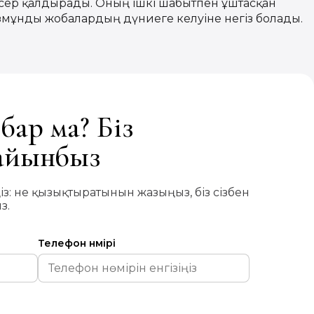
сер қалдырады. Оның ішкі шабытпен ұштасқан
мұнды жобалардың дүниеге келуіне негіз болады.
бар ма? Біз
дайынбыз
із: не қызықтыратынын жазыңыз, біз сізбен
з.
Телефон нөмірі