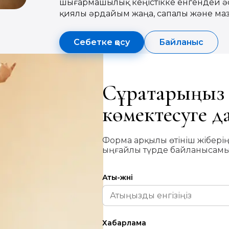
шығармашылық кеңістікке енгендей ә
қиялы әрдайым жаңа, сапалы және маз
Себетке қосу
Байланыс
Сұрақтарыңыз 
көмектесуге 
Форма арқылы өтініш жіберің
ыңғайлы түрде байланысамы
Аты-жөні
Хабарлама